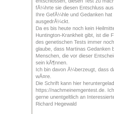
entschlossen, diesen Test zu mac
fÃ¼hrte sie diesen Entschluss aus
Ihre GefÃ¼hle und Gedanken hat si
ausgedrÃ¼ckt.
Da es bis heute noch kein Heilmitt
Huntington-Krankheit gibt, ist die
des genetischen Tests immer noch 
glaube, dass Martinas Gedanken 
Menschen, die vor dieser Entscheid
sein kÃ¶nnen.
Ich bin davon Ã¼berzeugt, dass da
wÃ¤re.
Die Schrift kann hier heruntergel
https://nachmeinemgentest.de. Ich
gerne unentgeltlich an Interessiert
Richard Hegewald