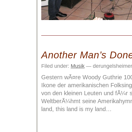
Another Man’s Don
Filed under:
Musik
— derungelsheimer
Gestern wÃ¤re Woody Guthrie 100
Ikone der amerikanischen Folksing
von den kleinen Leuten und fÃ¼r s
WeltberÃ¼hmt seine Amerikahymne:
land, this land is my land…