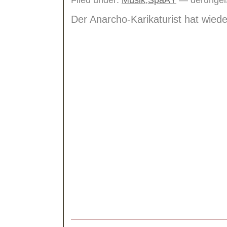
Filed under:
Musik
,
SpaÃŸ
— derungel
Der Anarcho-Karikaturist hat wied