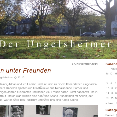
Kalen
17. November 2014
n unter Freunden
Nove
M
D
M
gelsheimer @ 23:15
3
4
5
Rainer, Adrian und ich Familie und Freunde zu einem Konzertchen eingeladen.
Moers-Kapellen spielten wir TriostÃ¼cke aus Renaissance, Barock und
10
11
1
 einigen Jahren zusammen und haben viel Freude daran. Jetzt haben wir uns in
17
18
1
t getraut und es war wirklich eine schÃ¶ne Sache. Zusammen mit Adrian, der
24
25
2
ug, war es fÃ¼r das Publikum und fÃ¼r uns eine runde Sache.
« Jan.
D
Catego
Basteln
(