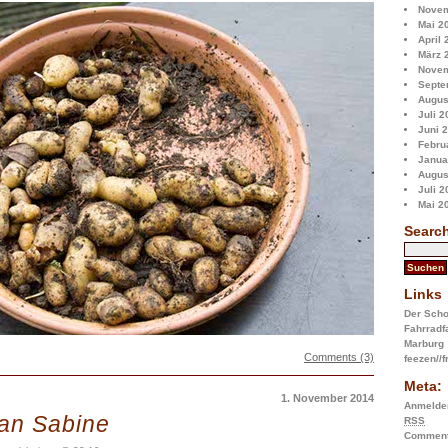
Novem
Mai 2
April 
März 
Novem
Septe
Augus
Juli 2
Juni 
Febru
Janua
Augus
Juli 2
Mai 2
Searc
Links
Der Scho
Fahrradf
Marburg
Comments (3)
feezen//
Meta:
1. November 2014
Anmelde
an Sabine
RSS
Commen