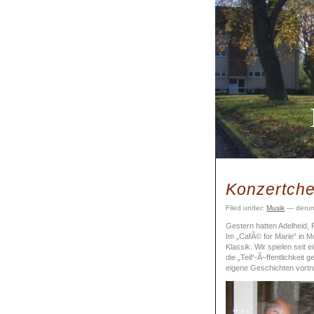
Konzertche
Filed under:
Musik
— derun
Gestern hatten Adelheid, 
Im „CafÃ© for Marie“ in 
Klassik. Wir spielen seit
die „Teil“-Ã–ffentlichkei
eigene Geschichten vortr