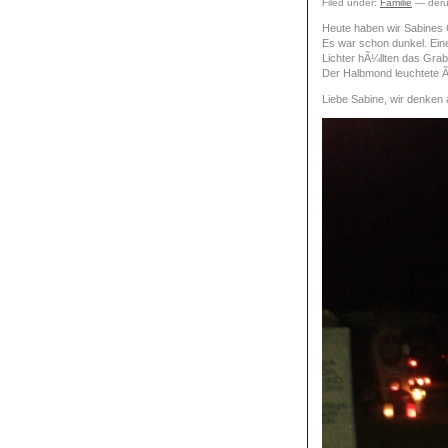
Filed under:
Familie
— deru
Heute haben wir Sabines 
Es war schon dunkel. Ein
Lichter hÃ¼llten das Gra
Der Halbmond leuchtete 
Liebe Sabine, wir denken 