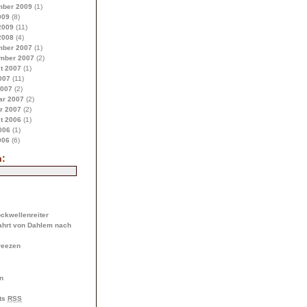
ber 2009
(1)
009
(8)
2009
(11)
2008
(4)
ber 2007
(1)
mber 2007
(2)
t 2007
(1)
007
(11)
2007
(2)
ar 2007
(2)
r 2007
(2)
t 2006
(1)
006
(1)
006
(6)
h:
ckwellenreiter
ahrt von Dahlem nach
freezen
n
ts
RSS