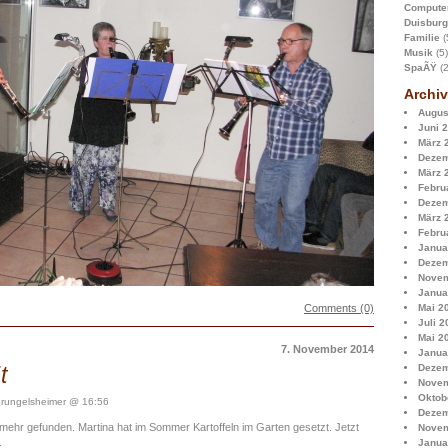
Compute
Duisburg
Familie
(
Musik
(5)
SpaÃŸ
(2
Archiv
Augus
Juni 
März 
Dezem
März 
Febru
Dezem
März 
Febru
Janua
Dezem
Novem
Janua
Comments (0)
Mai 2
Juli 2
Mai 2
7. November 2014
Janua
t
Dezem
Novem
Oktob
rungelsheimer @ 16:56
Dezem
t mehr gefunden. Martina hat im Sommer Kartoffeln im Garten gesetzt. Jetzt
Novem
.
Janua