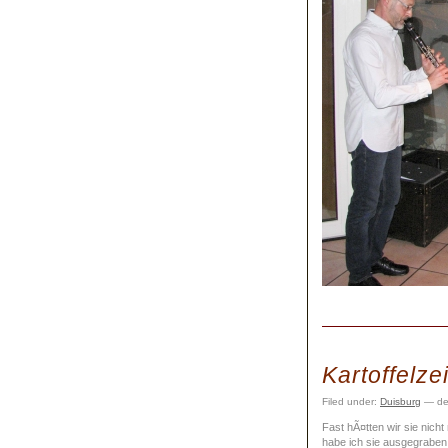
Kartoffelzei
Filed under:
Duisburg
— de
Fast hÃ¤tten wir sie nich
habe ich sie ausgegraben