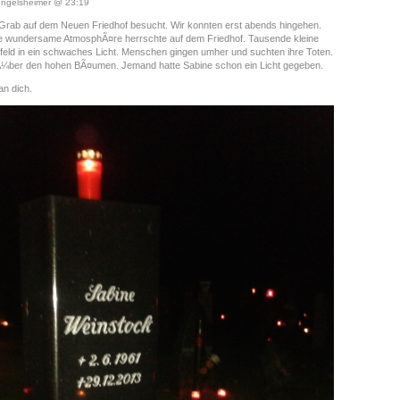
ngelsheimer @ 23:19
Grab auf dem Neuen Friedhof besucht. Wir konnten erst abends hingehen.
e wundersame AtmosphÃ¤re herrschte auf dem Friedhof. Tausende kleine
bfeld in ein schwaches Licht. Menschen gingen umher und suchten ihre Toten.
Ã¼ber den hohen BÃ¤umen. Jemand hatte Sabine schon ein Licht gegeben.
an dich.