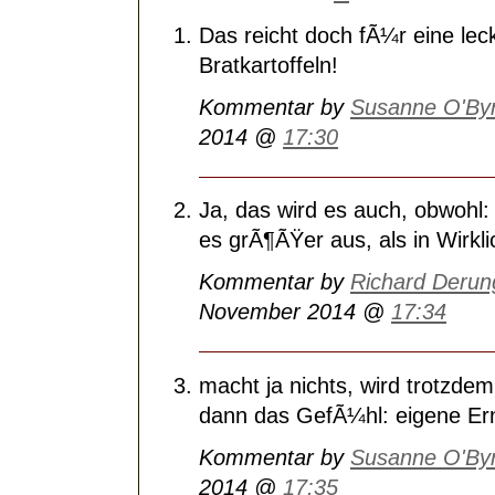
Das reicht doch fÃ¼r eine lec
Bratkartoffeln!
Kommentar by
Susanne O'By
2014 @
17:30
Ja, das wird es auch, obwohl:
es grÃ¶ÃŸer aus, als in Wirkli
Kommentar by
Richard Derun
November 2014 @
17:34
macht ja nichts, wird trotz
dann das GefÃ¼hl: eigene Ern
Kommentar by
Susanne O'By
2014 @
17:35