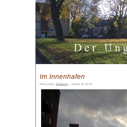
Im Innenhafen
Filed under:
Duisburg
— admin @ 13:03